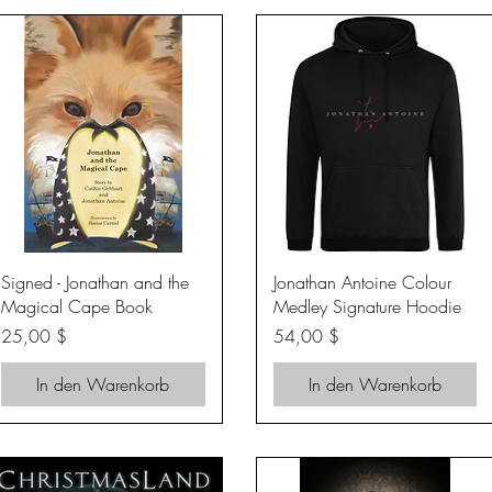
Schnellansicht
Schnellansicht
Signed - Jonathan and the
Jonathan Antoine Colour
Magical Cape Book
Medley Signature Hoodie
Preis
Preis
25,00 $
54,00 $
In den Warenkorb
In den Warenkorb