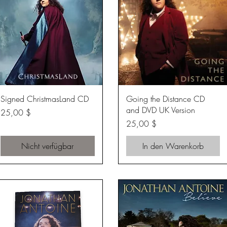
Schnellansicht
Schnellansicht
Signed ChristmasLand CD
Going the Distance CD
and DVD UK Version
Preis
25,00 $
Preis
25,00 $
Nicht verfügbar
In den Warenkorb