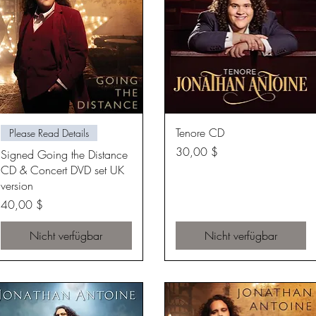
Schnellansicht
Schnellansicht
Tenore CD
Please Read Details
Preis
30,00 $
Signed Going the Distance
CD & Concert DVD set UK
version
Preis
40,00 $
Nicht verfügbar
Nicht verfügbar