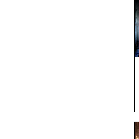
Small
X-Large