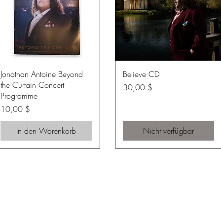
Schnellansicht
Schnellansicht
Jonathan Antoine Beyond
Believe CD
the Curtain Concert
Preis
30,00 $
Programme
Preis
10,00 $
In den Warenkorb
Nicht verfügbar
Mehr laden