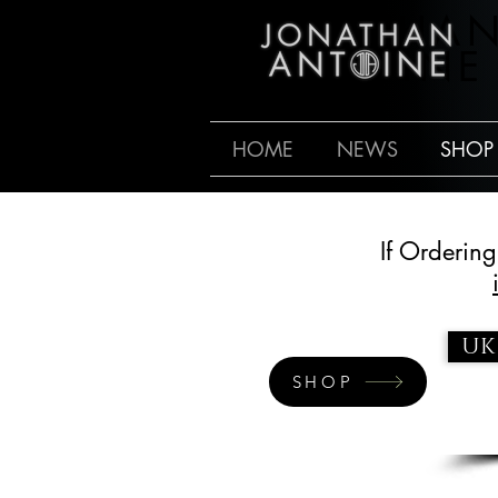
JONATHA
ANTOINE
HOME
NEWS
SHOP
If Orderin
UK
SHOP