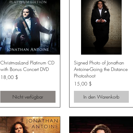
Schnellansicht
Schnellansicht
ChristmasLand Platinum CD
Signed Photo of Jonathan
with Bonus Concert DVD
Antoine-Going the Distance
Photoshoot
Preis
18,00 $
Preis
15,00 $
Nicht verfügbar
In den Warenkorb