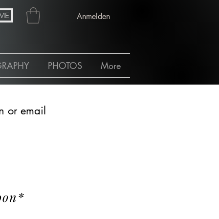
ME
Anmelden
GRAPHY
PHOTOS
More
n or email
oon*