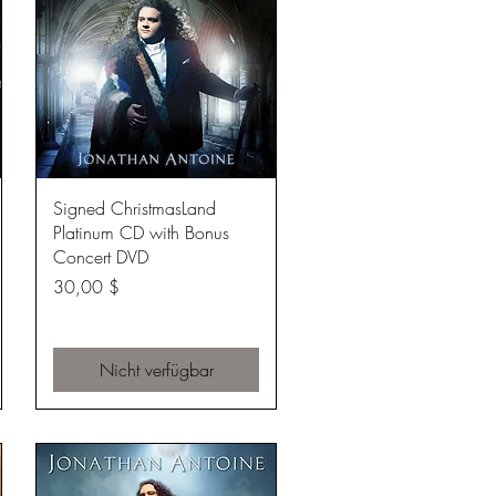
Schnellansicht
Signed ChristmasLand
Platinum CD with Bonus
Concert DVD
Preis
30,00 $
Nicht verfügbar