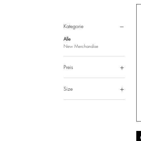
Filtern nach
Kategorie
Alle
New Merchandise
Preis
10 $
54 $
Size
2XL
3XL
4XL
5XL
Large
Medium