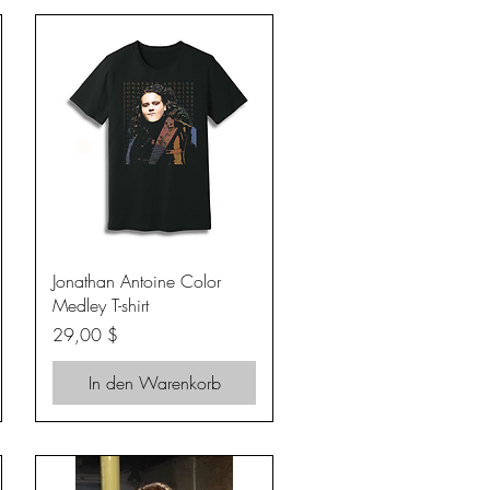
Schnellansicht
Jonathan Antoine Color
Medley T-shirt
Preis
29,00 $
In den Warenkorb