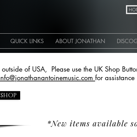
N
HO
QUICK LINKS
ABOUT JONATHAN
DISCO
g outside of USA, Please use the UK Shop Butto
info@jonathanantoinemusic.com
for assistance
 SHOP
*New items available s